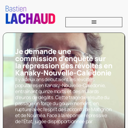
Je demande une
commission d’enquête sur
la répression des révoltes en
Kanaky-Nouvelle-Calédonie
Il y a deux ans débutaient les révoltes
populaires en Kanaky-Nouvelle-Calédonie,
entraînant quinze morts et des milliards
d’euros de dégâts. Cette tragédie résulte du
passage en force du gouvernement, en
rupture avec l’esprit des accords de Matignon
et de Nouméa. Face à la réponse répressive
de l’État, jugée disproportionnée par