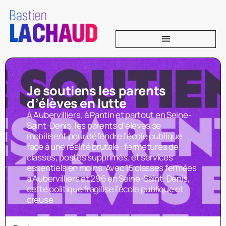
Je soutiens les parents
d’élèves en lutte
À Aubervilliers, à Pantin et partout en Seine-
Saint-Denis, les parents d’élèves se
mobilisent pour défendre l’école publique
face à une réalité brutale : fermetures de
classes, postes supprimés, et services
essentiels en moins. Avec 15 classes fermées
à Aubervilliers et 296 en Seine-Saint-Denis,
cette politique fragilise l’école publique et
creuse