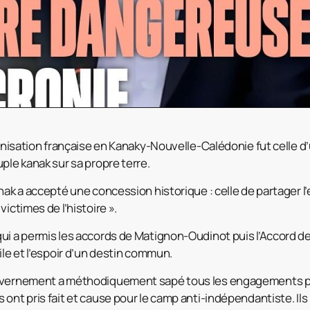
olonisation française en Kanaky-Nouvelle-Calédonie fut celle 
ple kanak sur sa propre terre.
nak a accepté une concession historique : celle de partager l’e
victimes de l’histoire ».
ui a permis les accords de Matignon-Oudinot puis l’Accord 
ile et l’espoir d’un destin commun.
uvernement a méthodiquement sapé tous les engagements pris
ont pris fait et cause pour le camp anti-indépendantiste. Ils 