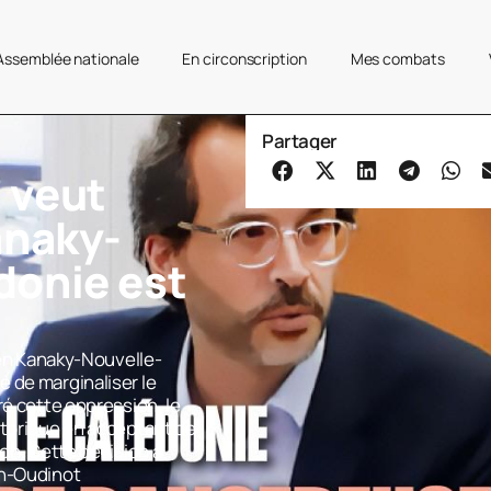
’Assemblée nationale
En circonscription
Mes combats
Partager
 veut
anaky-
donie est
e en Kanaky-Nouvelle-
 de marginaliser le
ré cette oppression, le
storique en acceptant de
ion. Cette décision a
on-Oudinot