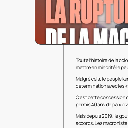
Toute l’histoire de la c
mettre en minorité le peu
Malgré cela, le peuple ka
détermination avec les « 
C’est cette concession q
permis 40 ans de paix civ
Mais depuis 2019, le go
accords. Les macronistes 