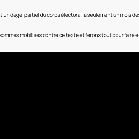
t un dégel partiel du corps électoral, à seulement un mois de
 sommes mobilisés contre ce texte et ferons tout pour faire