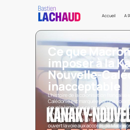
Accueil
A l
Ce que Macron
imposer à la K
Nouvelle-Calé
inacceptable
L’histoire de la colonisation français
Calédonie est marquée par une volonté
peuple kanak sur sa propre terre. Malg
peuple kanak a fait une concession hi
partager son droit à l’auto-déterminat
ouvert la voie aux accords de Matign