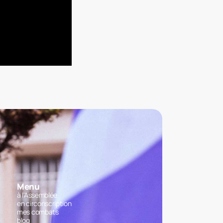
Menu
à l'Assemblée
en circonscription
mes combats
blog