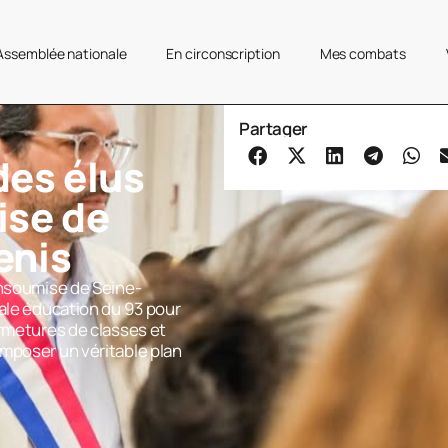
’Assemblée nationale
En circonscription
Mes combats
Partager
es élus
ise de
enis
insoumise de Seine-
cale éducation du 93 pour
ermetures de classes et
mposer un véritable plan