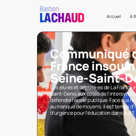
Accueil
A l
Communiqué d
France insoum
Seine-Saint-D
Les élu·es et député·es de La France 
Saint-Denis aux côtés de l’intersyndi
défendre l’école publique. Face aux f
au manque de moyens, il est temps d’i
d’urgence pour l’éducation dans le 93.