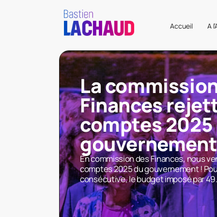
Accueil
A l
La commission
Finances rejett
comptes 2025
gouvernemen
En commission des Finances, nous ven
comptes 2025 du gouvernement ! Pour
consécutive, le budget imposé par 49.