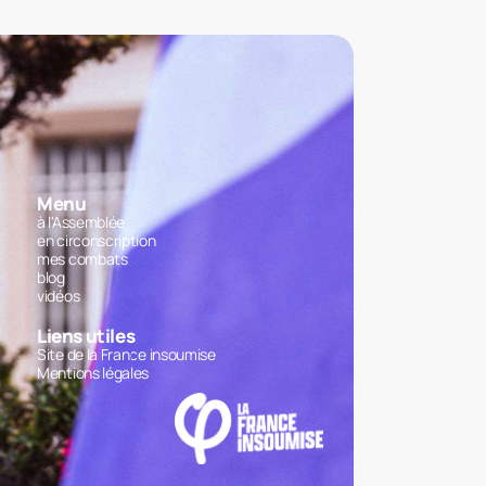
Menu
à l'Assemblée
en circonscription
mes combats
blog
vidéos
Liens utiles
Site de la France insoumise
Mentions légales