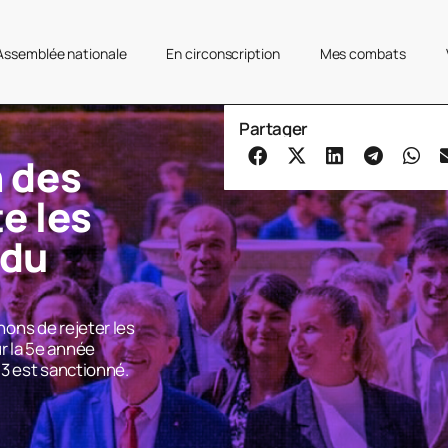
’Assemblée nationale
En circonscription
Mes combats
Partager
 des
e les
 du
t
ons de rejeter les
 la 5e année
3 est sanctionné.