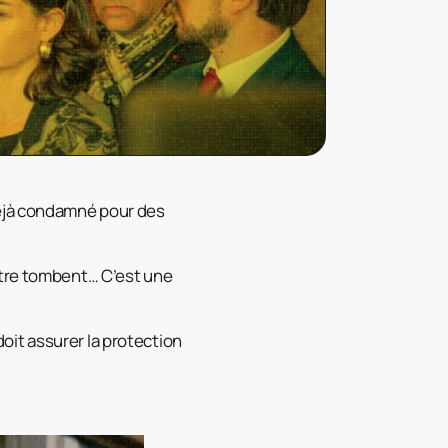
déjà condamné pour des
ntre tombent… C’est une
 doit assurer la protection