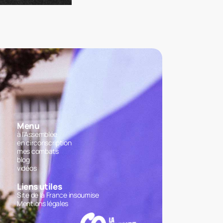
Menu
à l'Assemblée
en circonscription
mes combats
blog
vidéos
Liens utiles
Site de la France insoumise
Mentions légales