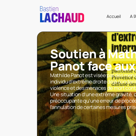
Accueil
A l
Soutien à Math
Panot face au
Mathilde Panot est visée par des me
individu d’extrême droite déjà condam
violence et des menaces de mort con
Une situation d’une extrême gravité, 
préoccupante qu’une erreur de procéd
l’annulation de certaines mesures pri