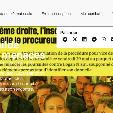
’Assemblée nationale
En circonscription
Mes combats
Partager
ilde
x menaces
naces émanant d’un
né pour des projets de
tre Jean-Luc Mélenchon.
d’autant plus
ure aurait conduit à
ses à son encontre.