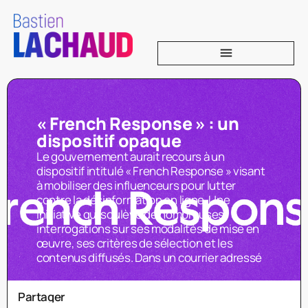
« French Response » : un
dispositif opaque
Le gouvernement aurait recours à un
dispositif intitulé « French Response » visant
à mobiliser des influenceurs pour lutter
contre la désinformation en ligne. Une
initiative qui soulève de nombreuses
interrogations sur ses modalités de mise en
œuvre, ses critères de sélection et les
contenus diffusés. Dans un courrier adressé
Partager