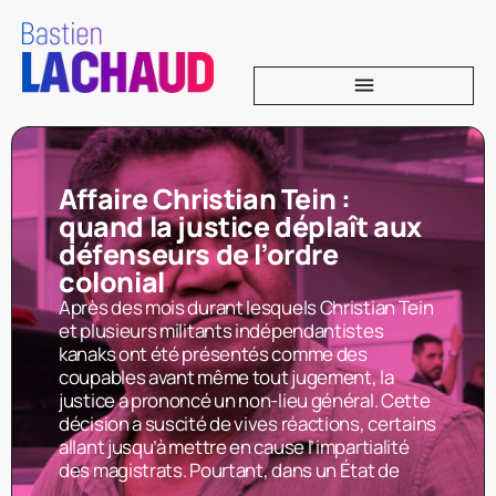
Affaire Christian Tein :
quand la justice déplaît aux
défenseurs de l’ordre
colonial
Après des mois durant lesquels Christian Tein
et plusieurs militants indépendantistes
kanaks ont été présentés comme des
coupables avant même tout jugement, la
justice a prononcé un non-lieu général. Cette
décision a suscité de vives réactions, certains
allant jusqu’à mettre en cause l’impartialité
des magistrats. Pourtant, dans un État de