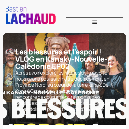
Les blessures et l’espoir !
VLOG en Kanaky-Nouvelle-
Calédonie EP02
Après avoir exploré les racines de la révolte,
nous avons poursuivi notre déplacement en
Province Nord, au cœur de la terre kanak. De
Koné à Canala, nous sommes allés à la
rencontre de coutumiers, responsables
politiques, militants et habitants qui font vivre
ce territoire et portent l’espoir d’un avenir
commun.