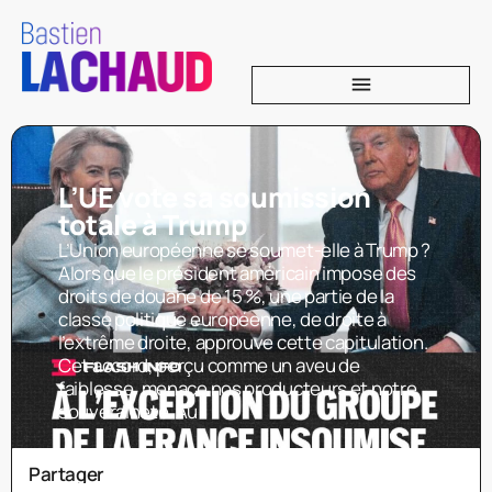
L’UE vote sa soumission
totale à Trump
L’Union européenne se soumet-elle à Trump ?
Alors que le président américain impose des
droits de douane de 15 %, une partie de la
classe politique européenne, de droite à
l’extrême droite, approuve cette capitulation.
Cet accord, perçu comme un aveu de
faiblesse, menace nos producteurs et notre
souveraineté. Au
Partager