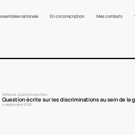
’Assemblée nationale
En circonscription
Mes combats
Défense
,
Questions écrites
Question écrite sur les discriminations au sein de la
4 septembre 2018