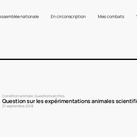
’Assemblée nationale
En circonscription
Mes combats
Condition animale
,
Questions écrites
Question sur les expérimentations animales scientif
21 septembre 2018