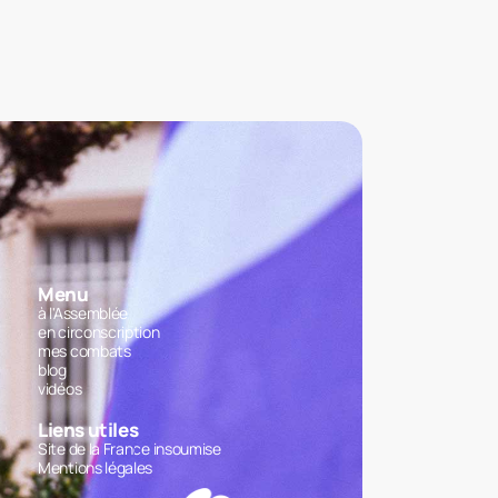
Menu
à l'Assemblée
en circonscription
mes combats
blog
vidéos
Liens utiles
Site de la France insoumise
Mentions légales