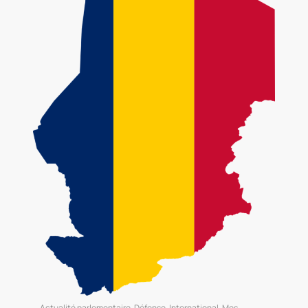
Actualité parlementaire
,
Défense
,
International
,
Mes