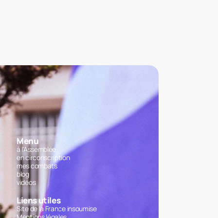
Menu
à l'Assemblée
en circonscription
mes combats
blog
vidéos
Liens utiles
Site de la France insoumise
Mentions légales