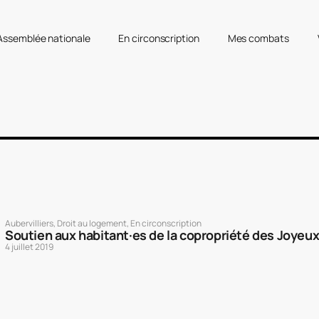
’Assemblée nationale
En circonscription
Mes combats
Aubervilliers
,
Droit au logement
,
En circonscription
Soutien aux habitant·es de la copropriété des Joyeux 
4 juillet 2019