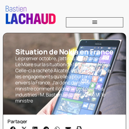
Situation de Nokia en France
Le premier octobre, j’attirais l’attention de M.
Le Maire sur la situation de l’entreprise Nokia.
Celle-ci a racheté Alcatel, et depuis, menace
les engagements qu’elle a pourtant pris
envers la France. J’ai donc demandé au
ministre comment il compte protéger nos
industries : M. Bastien Lachaud alerte M. le
ministre
Partager