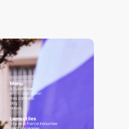
Menu
à l'Assemblée
en circonscription
mes combats
blog
vidéos
Liens utiles
Site de la France insoumise
Mentions légales