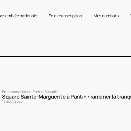
’Assemblée nationale
En circonscription
Mes combats
En circonscription
,
Pantin
,
Sécurité
Square Sainte-Marguerite à Pantin : ramener la tranqu
13 août 2020