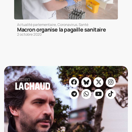
Actualité parlementaire
,
Coronavirus
,
Santé
Macron organise la pagaille sanitaire
2 octobre 2020