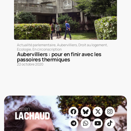
Actualité parlementaire
,
Aubervilliers
,
Droit au logement
,
Ecologie
,
En circonscription
Aubervilliers : pour en finir avec les
passoires thermiques
22 octobre 2020