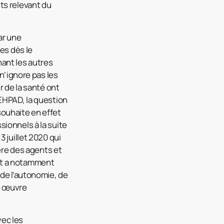
ts relevant du
ar une
es dès le
ant les autres
 n’ignore pas les
r de la santé ont
 EHPAD, la question
souhaite en effet
ionnels à la suite
 juillet 2020 qui
ière des agents et
nt a notamment
 de l’autonomie, de
en œuvre
vec les