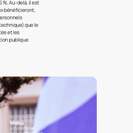
%. Au-delà, il est
x bénéficieront,
personnels
otechnique) que le
tés et les
tion publique
Menu
à l'Assemblée
en circonscription