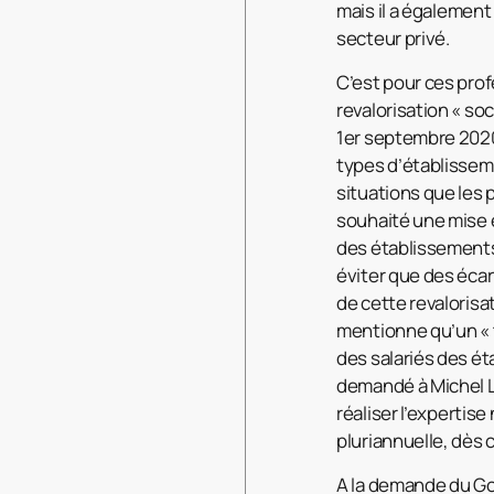
mais il a égalemen
secteur privé.
C’est pour ces prof
revalorisation « so
1er septembre 2020
types d’établisseme
situations que les 
souhaité une mise e
des établissements
éviter que des écar
de cette revalorisa
mentionne qu’un « t
des salariés des é
demandé à Michel La
réaliser l’expertis
pluriannuelle, dès 
A la demande du Go