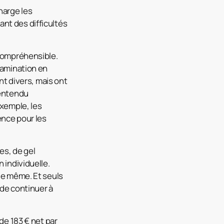
harge les
nt des difficultés
ncompréhensible.
tamination en
nt divers, mais ont
 entendu
exemple, les
ence pour les
es, de gel
 individuelle.
 le même. Et seuls
 de continuer à
de 183 € net par