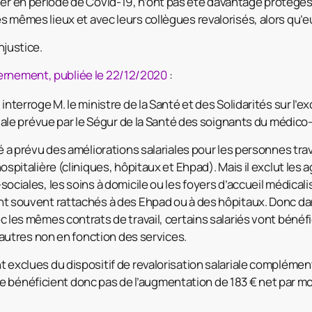
ler en période de Covid-19, n’ont pas été davantage protégés
les mêmes lieux et avec leurs collègues revalorisés, alors qu’e
injustice.
ernement, publiée le 22/12/2020
:
nterroge M. le ministre de la Santé et des Solidarités sur l’ex
riale prévue par le Ségur de la Santé des soignants du médico-
é a prévu des améliorations salariales pour les personnes trav
ospitalière (cliniques, hôpitaux et Ehpad). Mais il exclut les 
ociales, les soins à domicile ou les foyers d’accueil médicalis
t souvent rattachés à des Ehpad ou à des hôpitaux. Donc d
 les mêmes contrats de travail, certains salariés vont bénéfic
d’autres non en fonction des services.
 exclues du dispositif de revalorisation salariale complémen
ls ne bénéficient donc pas de l’augmentation de 183 € net par m