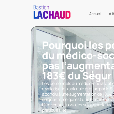
Accueil
A l
Pourquoi les p
du médico-soci
pas l’augment
183€ du Ségur 
Les personnels du médico-social ont é
revalorisation salariale prévue par le S
a conclu à une augmentation de 183€ 
soignants, ce qui est une bonne nouvel
bienvenue, au vu des salaires relative
pratiqués, et