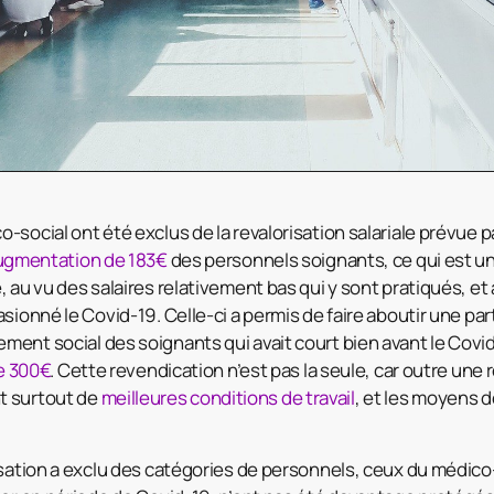
social ont été exclus de la revalorisation salariale prévue pa
augmentation de 183€
des personnels soignants, ce qui est u
 au vu des salaires relativement bas qui y sont pratiqués, et 
sionné le Covid-19. Celle-ci a permis de faire aboutir une par
ent social des soignants qui avait court bien avant le Covi
de 300€
. Cette revendication n’est pas la seule, car outre une r
t surtout de
meilleures conditions de travail
, et les moyens 
isation a exclu des catégories de personnels, ceux du médico-