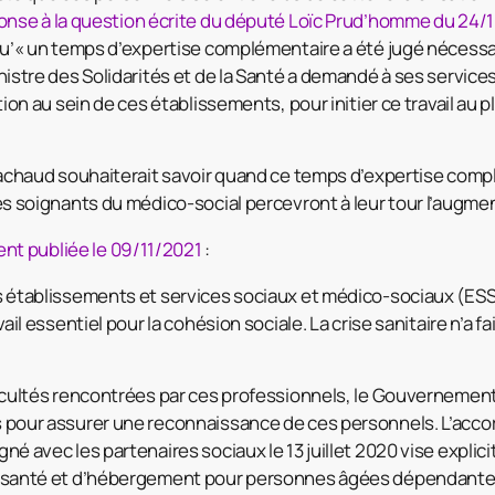
onse à la question écrite du député Loïc Prud’homme du 24/
u’« un temps d’expertise complémentaire a été jugé nécessai
istre des Solidarités et de la Santé a demandé à ses services
ion au sein de ces établissements, pour initier ce travail au p
Lachaud souhaiterait savoir quand ce temps d’expertise comp
s soignants du médico-social percevront à leur tour l’augmen
t publiée le 09/11/2021
:
 établissements et services sociaux et médico-sociaux (E
ail essentiel pour la cohésion sociale. La crise sanitaire n’a fa
icultés rencontrées par ces professionnels, le Gouvernement 
pour assurer une reconnaissance de ces personnels. L’accor
é avec les partenaires sociaux le 13 juillet 2020 vise explic
 santé et d’hébergement pour personnes âgées dépendantes