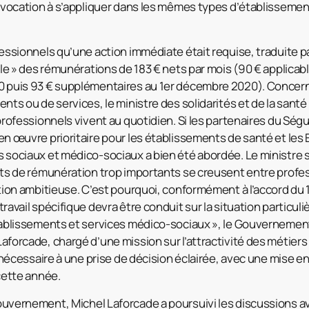
t vocation à s’appliquer dans les mêmes types d’établissemen
essionnels qu’une action immédiate était requise, traduite p
cle » des rémunérations de 183 € nets par mois (90 € applicabl
 puis 93 € supplémentaires au 1er décembre 2020). Concern
nts ou de services, le ministre des solidarités et de la santé
professionnels vivent au quotidien. Si les partenaires du Ségu
n œuvre prioritaire pour les établissements de santé et les
 sociaux et médico-sociaux a bien été abordée. Le ministre 
ts de rémunération trop importants se creusent entre profess
tion ambitieuse. C’est pourquoi, conformément à l’accord du 13
ravail spécifique devra être conduit sur la situation particul
tablissements et services médico-sociaux », le Gouverneme
forcade, chargé d’une mission sur l’attractivité des métiers
e nécessaire à une prise de décision éclairée, avec une mise 
cette année.
uvernement, Michel Laforcade a poursuivi les discussions a