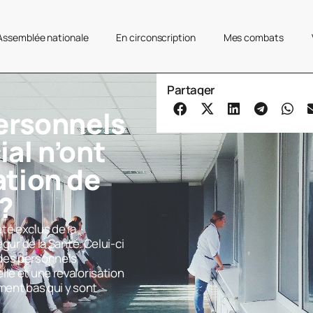
’Assemblée nationale
En circonscription
Mes combats
Partager
ersonnels
al n’ont
ation de
?
té exclus de la
égur de la Santé. Celui-ci
des personnels
le et une revalorisation
ment bas qui y sont