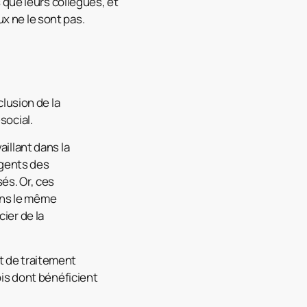
 que leurs collègues, et
ux ne le sont pas.
clusion de la
social.
aillant dans la
agents des
és. Or, ces
ans le même
ier de la
t de traitement
ois dont bénéficient