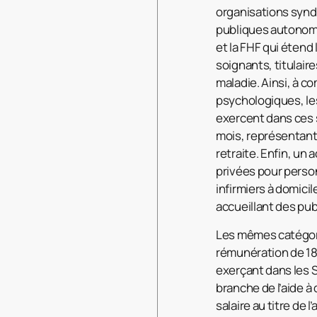
organisations synd
publiques autonome
et la FHF qui étend
soignants, titulair
maladie. Ainsi, à c
psychologiques, les
exercent dans ces 
mois, représentant 
retraite. Enfin, u
privées pour perso
infirmiers à domici
accueillant des publ
Les mêmes catégori
rémunération de 18
exerçant dans les S
branche de l’aide à
salaire au titre de 