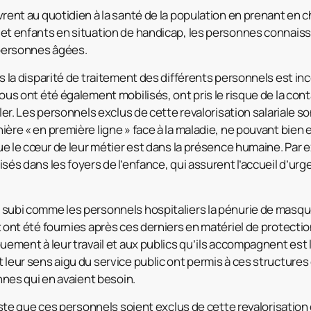
rent au quotidien à la santé de la population en prenant en c
et enfants en situation de handicap, les personnes connaissa
 personnes âgées.
s la disparité de traitement des différents personnels est i
ous ont été également mobilisés, ont pris le risque de la con
ler. Les personnels exclus de cette revalorisation salariale so
ère « en première ligne » face à la maladie, ne pouvant bien
que le cœur de leur métier est dans la présence humaine. Par 
sés dans les foyers de l’enfance, qui assurent l’accueil d’urg
subi comme les personnels hospitaliers la pénurie de masqu
 ont été fournies après ces derniers en matériel de protection
uement à leur travail et aux publics qu’ils accompagnent est
leur sens aigu du service public ont permis à ces structures
onnes qui en avaient besoin.
juste que ces personnels soient exclus de cette revalorisation 