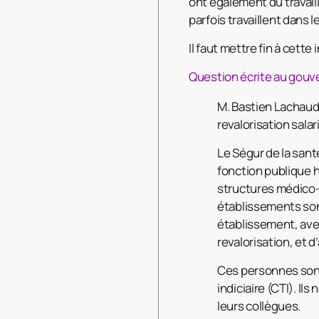
ont également dû travail
parfois travaillent dans 
Il faut mettre fin à cette 
Question écrite au gouv
M. Bastien Lachaud i
revalorisation sala
Le Ségur de la sant
fonction publique h
structures médico-s
établissements son
établissement, avec
revalorisation, et 
Ces personnes sont
indiciaire (CTI). I
leurs collègues.