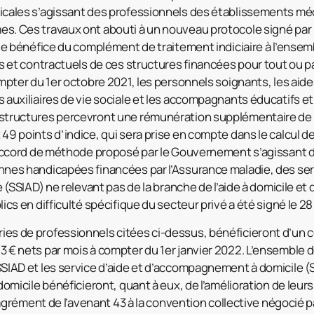
icales s’agissant des professionnels des établissements m
s. Ces travaux ont abouti à un nouveau protocole signé par l
 le bénéfice du complément de traitement indiciaire à l’ense
es et contractuels de ces structures financées pour tout ou pa
ompter du 1er octobre 2021, les personnels soignants, les aid
 auxiliaires de vie sociale et les accompagnants éducatifs et
structures percevront une rémunération supplémentaire de 
49 points d’indice, qui sera prise en compte dans le calcul d
n accord de méthode proposé par le Gouvernement s’agissant 
nnes handicapées financées par l’Assurance maladie, des ser
le (SSIAD) ne relevant pas de la branche de l’aide à domicile e
ics en difficulté spécifique du secteur privé a été signé le 28
es de professionnels citées ci-dessus, bénéficieront d’un
3 € nets par mois à compter du 1er janvier 2022. L’ensemble 
SIAD et les service d’aide et d’accompagnement à domicile (
 domicile bénéficieront, quant à eux, de l’amélioration de leur
l’agrément de l’avenant 43 à la convention collective négocié p