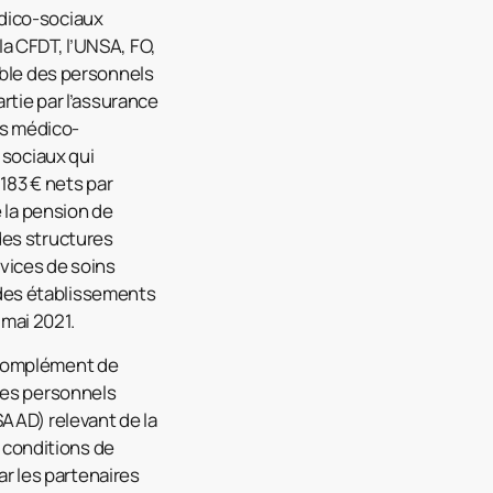
édico-sociaux
a CFDT, l’UNSA, FO,
mble des personnels
rtie par l’assurance
es médico-
 sociaux qui
183 € nets par
e la pension de
des structures
vices de soins
t des établissements
 mai 2021.
 complément de
des personnels
SAAD) relevant de la
s conditions de
ar les partenaires