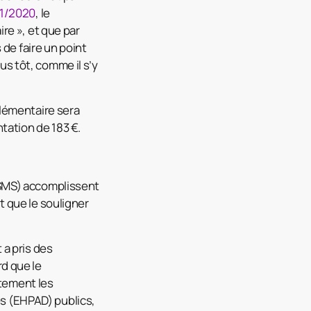
11/2020
, le
re », et que par
 de faire un point
lus tôt, comme il s’y
lémentaire sera
tation de 183 €.
SSMS) accomplissent
it que le souligner
a pris des
d que le
itement les
 (EHPAD) publics,