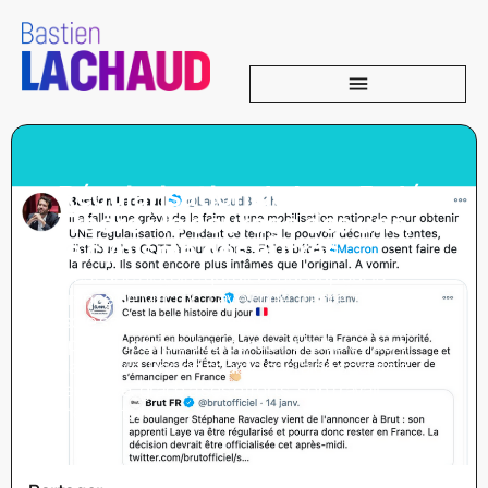
Régularisation de Laye Fodé
Traoré : le courage des uns,
le cynisme des autres
C’est une histoire qui dit beaucoup sur la
France de Macron. Laye Fodé Traoré, mineur
isolé sans papiers, arrivé en France à 16 ans
après un périple douloureux, était bien parti
dans la vie. Pris en charge par l’aide sociale à
l’enfance, grâce à ses efforts, son travail
méritant, il