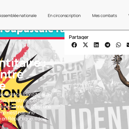
’Assemblée nationale
En circonscription
Mes combats
Partager
titaire :
ontre
te
Génération Identitaire a
des ministres. Cette
is des années. C’est une
sme n’est pas une
e en République. Il doit