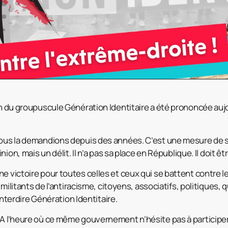
on du groupuscule Génération Identitaire a été prononcée auj
ous la demandions depuis des années. C’est une mesure de s
ion, mais un délit. Il n’a pas sa place en République. Il doit êt
e victoire pour toutes celles et ceux qui se battent contre le
 militants de l’antiracisme, citoyens, associatifs, politiques
interdire Génération Identitaire.
 l’heure où ce même gouvernement n’hésite pas à participer 