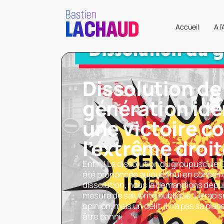
Accueil
A l
Dissolution de
génération iden
une victoire c
l’extrême droi
Enfin ! La dissolution du groupuscule 
été prononcée aujourd’hui en conseil 
dissolution, nous la demandions depu
mesure de salubrité publique. Le raci
opinion, mais un délit. Il n’a pas sa plac
être banni.