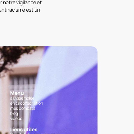
r notre vigilance et
’antiracisme est un
Menu
à l'Assemblée
en circonscription
mes combats
blog
vidéos
Liens utiles