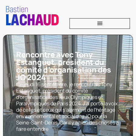
Rencontre avec Tony
Estanguet, président du
comité d’organisation des
JO 2024
Ce jeudi 16 septembre, je rencontrais Tony
Estanguet, président du comité
d’organisation des Jeux Olympiques et
Paralympiques de Paris 2024. J’ai porté la voix
de celles et ceux qui s’alarment de l’héritage
environnemental et social des JO pour la
Seine-Saint-Denis. Car il y a bien des choses à
faire entendre