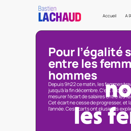
Accueil
A l
Pour l’égalité 
entre les femm
hommes
Depuis 9h22 ce matin, les femmes trav
jusqu’à la fin décembre. C’est le calcu
mesurer l’écart de salaires entre les
Cet écart ne cesse de progresser, et l
l’année. Ces écarts ont plusieurs expli