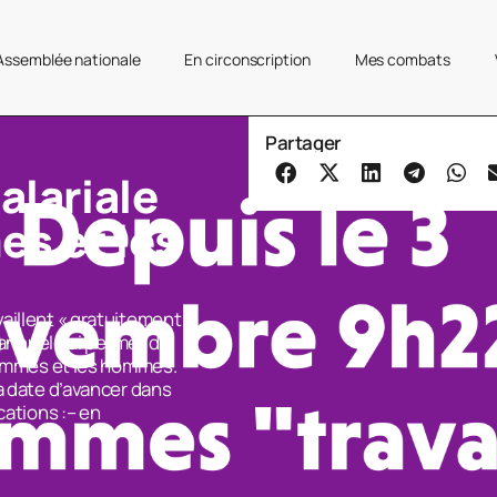
’Assemblée nationale
En circonscription
Mes combats
Partager
salariale
es et les
aillent « gratuitement »
l annuel qui permet de
 femmes et les hommes.
a date d’avancer dans
cations :– en