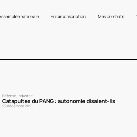
’Assemblée nationale
En circonscription
Mes combats
Défense
,
Industrie
Catapultes du PANG : autonomie disaient-ils
22 décembre 2021