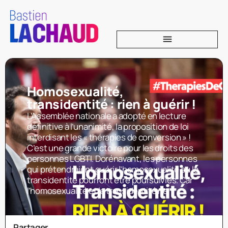
Homosexualité,
transidentité : rien à guérir !
L’Assemblée nationale a adopté en lecture
définitive à l’unanimité, la proposition de loi
interdisant les « thérapies de conversion » !
C’est une grande victoire pour les droits des
personnes LGBTI. Dorénavant, les personnes
qui prétendraient guérir l’homosexualité ou la
transidentité pourront être poursuivies. Car
l’homosexualité et la transidentité ne
Partager