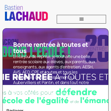
Bonne rentrée à toutes et
tous
En ce jour de reprise, je souhaite une belle
rentrée scolaire aux élèves, aux parents, aux
enseignants, aux agents d’entretien, AESH,
AVS, AED, CPE et toutes et tous les
personnels des établissements, à
Aubervilliers et Pantin, et dans tout notre
pays. Comme chaque année depuis trop
longtemps, cette rentrée, est,
Partager