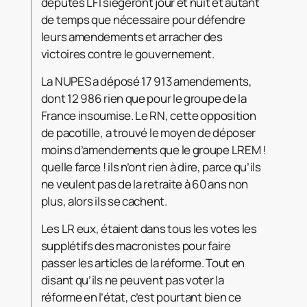
députés LFI siègeront jour et nuit et autant
de temps que nécessaire pour défendre
leurs amendements et arracher des
victoires contre le gouvernement.
La NUPES a déposé 17 913 amendements,
dont 12 986 rien que pour le groupe de la
France insoumise. Le RN, cette opposition
de pacotille, a trouvé le moyen de déposer
moins d’amendements que le groupe LREM !
quelle farce ! ils n’ont rien à dire, parce qu’ils
ne veulent pas de la retraite à 60 ans non
plus, alors ils se cachent.
Les LR eux, étaient dans tous les votes les
supplétifs des macronistes pour faire
passer les articles de la réforme. Tout en
disant qu’ils ne peuvent pas voter la
réforme en l’état, c’est pourtant bien ce