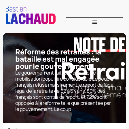
Réforme des retraites : la
bataille est mal engagée
pour le gouvernement
Le gouvernement fait face à une forte
mobilisation populaire considérable Le peuple
français refuse massivement le report de l’âge
légal de la retraite de 62 à 64 ans. 80% des
français sont contre ce report, et 72% sont
opposés à la réforme telle que présentée par
le gouvernement. Le coup