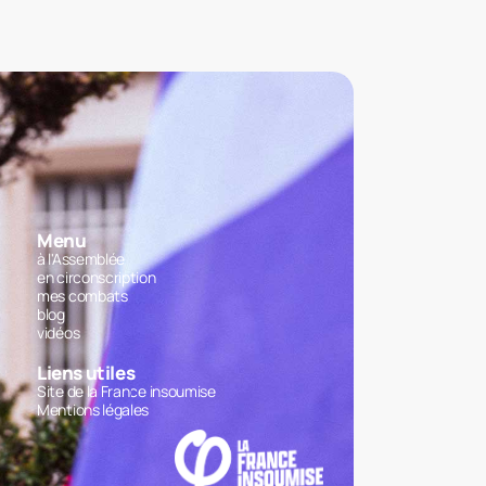
Menu
à l'Assemblée
en circonscription
mes combats
blog
vidéos
Liens utiles
Site de la France insoumise
Mentions légales