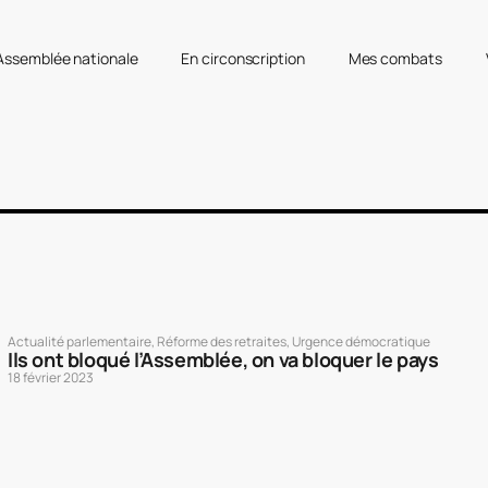
’Assemblée nationale
En circonscription
Mes combats
Actualité parlementaire
,
Réforme des retraites
,
Urgence démocratique
Ils ont bloqué l’Assemblée, on va bloquer le pays
18 février 2023