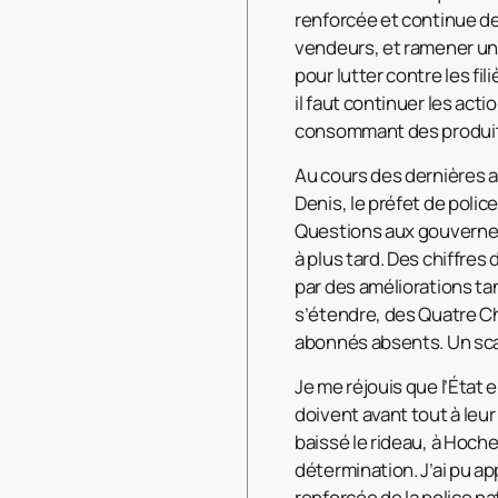
renforcée et continue de 
vendeurs, et ramener un p
pour lutter contre les fili
il faut continuer les ac
consommant des produit
Au cours des dernières an
Denis, le préfet de police
Questions aux gouverneme
à plus tard. Des chiffres 
par des améliorations ta
s’étendre, des Quatre Che
abonnés absents. Un sc
Je me réjouis que l’État 
doivent avant tout à leu
baissé le rideau, à Hoche,
détermination. J’ai pu a
renforcée de la police n