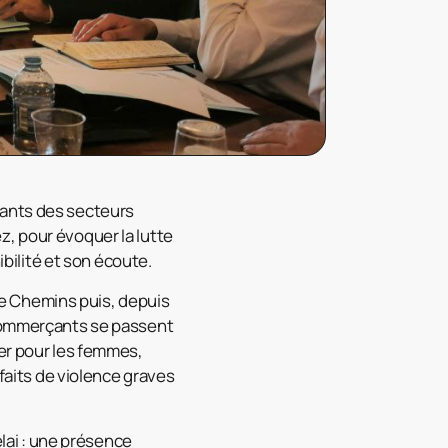
çants des secteurs
z, pour évoquer la lutte
ibilité et son écoute.
e Chemins puis, depuis
 commerçants se passent
ier pour les femmes,
 faits de violence graves
élai : une présence