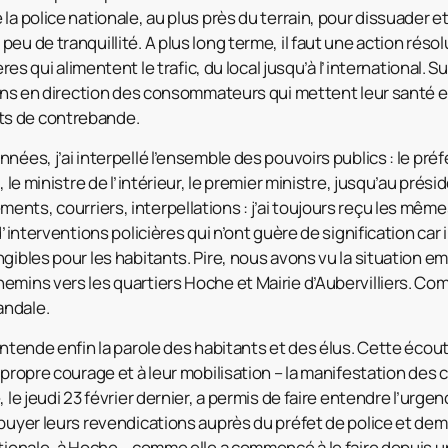
la police nationale, au plus près du terrain, pour dissuader et 
eu de tranquillité. A plus long terme, il faut une action résolu
ères qui alimentent le trafic, du local jusqu’à l’international. S
tions en direction des consommateurs qui mettent leur santé 
s de contrebande.
nées, j’ai interpellé l’ensemble des pouvoirs publics : le préf
, le ministre de l’intérieur, le premier ministre, jusqu’au prés
nts, courriers, interpellations : j’ai toujours reçu les mêm
d’interventions policières qui n’ont guère de signification car 
ngibles pour les habitants. Pire, nous avons vu la situation 
mins vers les quartiers Hoche et Mairie d’Aubervilliers. Comm
andale.
entende enfin la parole des habitants et des élus. Cette écout
r propre courage et à leur mobilisation – la manifestation de
 le jeudi 23 février dernier, a permis de faire entendre l’urgen
ppuyer leurs revendications auprès du préfet de police et d
ationale, à Hoche – comme elle a commencé à le faire depuis u