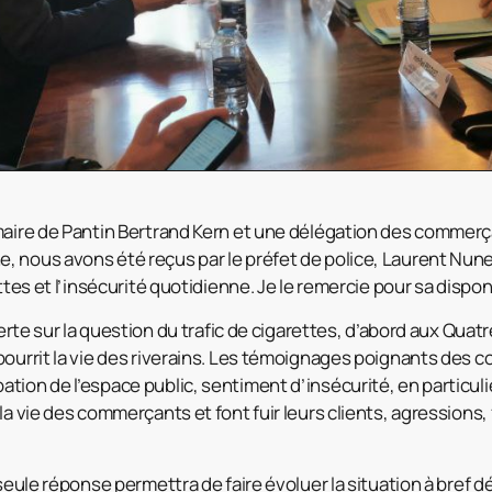
 maire de Pantin Bertrand Kern et une délégation des commer
 nous avons été reçus par le préfet de police, Laurent Nune
ettes et l’insécurité quotidienne. Je le remercie pour sa dispon
lerte sur la question du trafic de cigarettes, d’abord
aux Quatr
pourrit la vie des riverains. Les témoignages poignants des
tion de l’espace public, sentiment d’insécurité, en particul
la vie des commerçants et font fuir leurs clients, agressions,
 seule réponse permettra de faire évoluer la situation à bref d