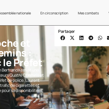
’Assemblée nationale
En circonscription
Mes combats
Partager
oche et
emins :
 le Préfet
n Bertrand Kern et une
teurs Quatre Chemins et
fet de police, Laurent
trafic de cigarettes et
 pour sa disponibilité et