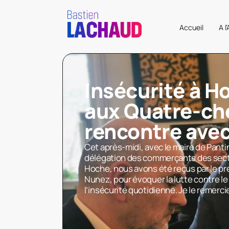
Accueil
A l
Insécurité à H
aux Quatre-ch
rencontre avec
Cet après-midi, avec le maire de Panti
délégation des commerçants des sec
Hoche, nous avons été reçus par le pré
Nunez, pour évoquer la lutte contre le 
l’insécurité quotidienne. Je le remercie