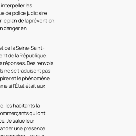
interpeller les
e de police judiciaire
ur le plan de la prévention,
en danger en
et de la Seine-Saint-
ident de la République.
es réponses. Des renvois
ils ne se traduisent pas
empirer et le phénomène
e si l’État était aux
e, les habitants la
s commerçants qui ont
ce. Je salue leur
emander une présence
ne semaine -, et aux