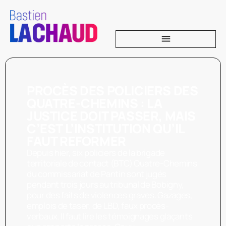
PROCÈS DES POLICIERS DES
QUATRE-CHEMINS : LA
JUSTICE DOIT PASSER, MAIS
C’EST L’INSTITUTION QU’IL
FAUT REFORMER
Depuis hier, six policiers de la brigade
territoriale de contact (BTC) Quatre-Chemins
du commissariat de Pantin sont jugés
pendant trois jours au tribunal de Bobigny,
pour des faits de violences graves. Gazages,
emplois de taser, de LBD, faux procès-
verbaux. Il faut lire les témoignages glaçants