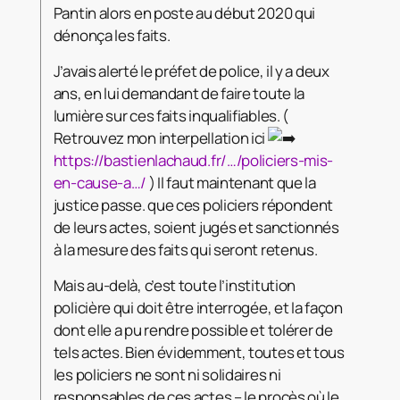
Pantin alors en poste au début 2020 qui
dénonça les faits.
J’avais alerté le préfet de police, il y a deux
ans, en lui demandant de faire toute la
lumière sur ces faits inqualifiables. (
Retrouvez mon interpellation ici
https://bastienlachaud.fr/…/policiers-mis-
en-cause-a…/
) Il faut maintenant que la
justice passe. que ces policiers répondent
de leurs actes, soient jugés et sanctionnés
à la mesure des faits qui seront retenus.
Mais au-delà, c’est toute l’institution
policière qui doit être interrogée, et la façon
dont elle a pu rendre possible et tolérer de
tels actes. Bien évidemment, toutes et tous
les policiers ne sont ni solidaires ni
responsables de ces actes – le procès où le