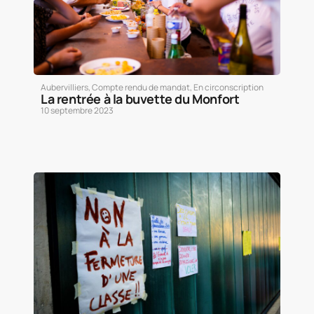
Aubervilliers
,
Compte rendu de mandat
,
En circonscription
La rentrée à la buvette du Monfort
10 septembre 2023