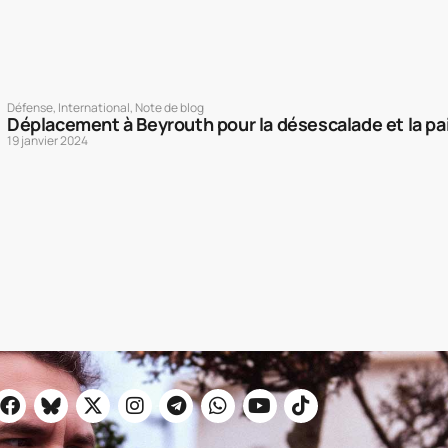
Défense
,
International
,
Note de blog
Déplacement à Beyrouth pour la désescalade et la pai
19 janvier 2024