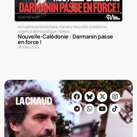
Actualité parlementaire
,
Kanaky-Nouvelle-Calédonie
,
Urgence démocratique
,
Vidéos
Nouvelle-Calédonie : Darmanin passe
en force !
18 mars 2024