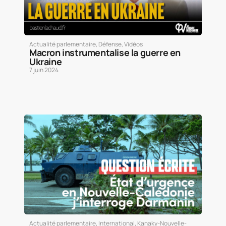
Actualité parlementaire
,
Défense
,
Vidéos
Macron instrumentalise la guerre en
Ukraine
7 juin 2024
Actualité parlementaire
,
International
,
Kanaky-Nouvelle-