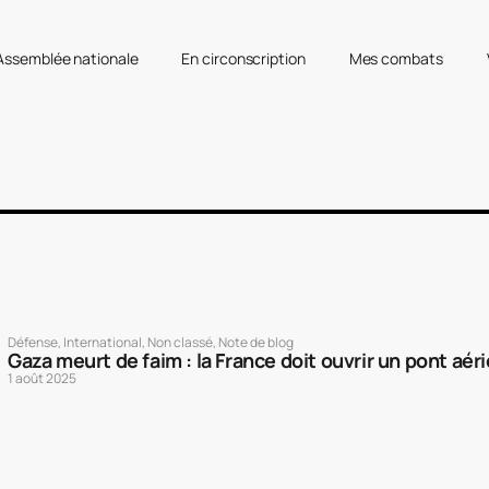
’Assemblée nationale
En circonscription
Mes combats
Défense
,
International
,
Non classé
,
Note de blog
Gaza meurt de faim : la France doit ouvrir un pont aér
1 août 2025