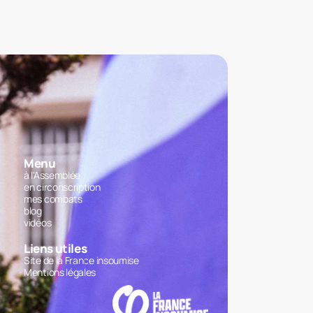
Menu
à l'Assemblée
en circonscription
mes combats
blog
vidéos
Liens utiles
Site de la France insoumise
Mentions légales