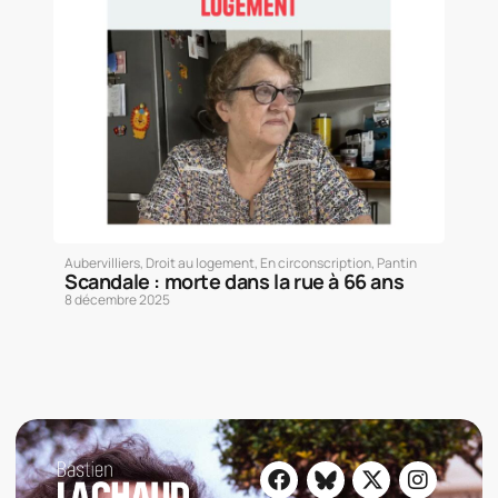
Aubervilliers
,
Droit au logement
,
En circonscription
,
Pantin
Scandale : morte dans la rue à 66 ans
8 décembre 2025