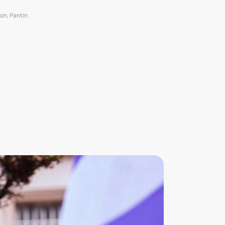
ion
,
Pantin