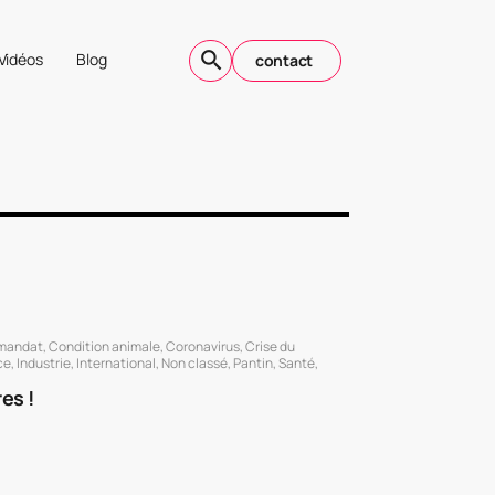
Vidéos
Blog
contact
 mandat
,
Condition animale
,
Coronavirus
,
Crise du
ce
,
Industrie
,
International
,
Non classé
,
Pantin
,
Santé
,
es !