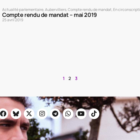
Actualité parlementaire
,
Aubervilliers
,
Compte rendu de mandat
,
En circonscript
Compte rendu de mandat – mai 2019
25 avril 2019
1
2
3