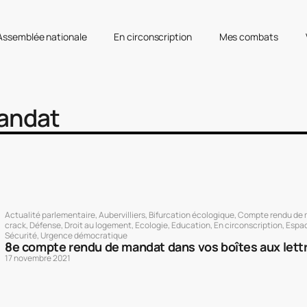
’Assemblée nationale
En circonscription
Mes combats
andat
Actualité parlementaire
,
Aubervilliers
,
Bifurcation écologique
,
Compte rendu de
crack
,
Défense
,
Droit au logement
,
Ecologie
,
Education
,
En circonscription
,
Espa
Sécurité
,
Urgence démocratique
8e compte rendu de mandat dans vos boîtes aux lettr
17 novembre 2021