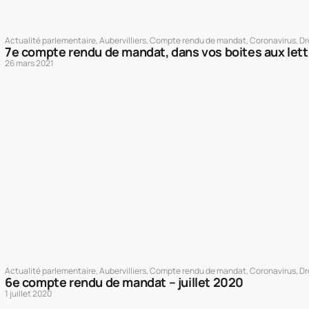
Actualité parlementaire
,
Aubervilliers
,
Compte rendu de mandat
,
Coronavirus
,
Dr
7e compte rendu de mandat, dans vos boites aux lett
26 mars 2021
Actualité parlementaire
,
Aubervilliers
,
Compte rendu de mandat
,
Coronavirus
,
Dr
6e compte rendu de mandat – juillet 2020
1 juillet 2020