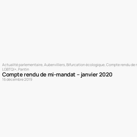
Actualité parlementaire
,
Aubervilliers
,
Bifurcation écologique
,
Compte rendu de
LGBTQI+
,
Pantin
Compte rendu de mi-mandat – janvier 2020
16 décembre 2019