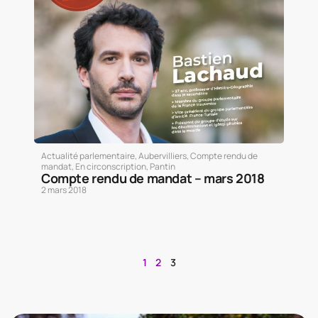
Actualité parlementaire
,
Aubervilliers
,
Compte rendu de
mandat
,
En circonscription
,
Pantin
Compte rendu de mandat – mars 2018
2 mars 2018
1
2
3