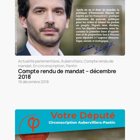
Actualité parlementaire
,
Aubervilliers
,
Compte rendu de
mandat
,
En circonscription
,
Pantin
Compte rendu de mandat – décembre
2018
16 décembre 2018