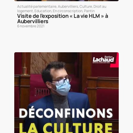
Actualité parlementaire
,
Aubervilliers
,
Culture
,
Droit au
logement
,
Education
,
En circonscription
,
Pantin
Visite de l’exposition « La vie HLM » à
Aubervilliers
6 novembre 2021