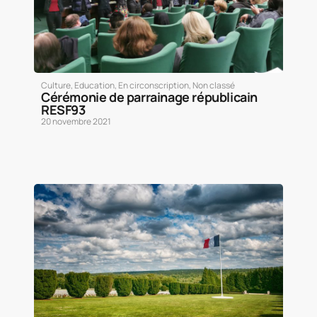
Culture
,
Education
,
En circonscription
,
Non classé
Cérémonie de parrainage républicain
RESF93
20 novembre 2021