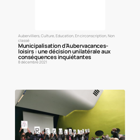
Aubervilliers
,
Culture
,
Education
,
En circonscription
,
Non
classé
Municipalisation d’Aubervacances-
loisirs : une décision unilatérale aux
conséquences inquiétantes
8 décembre 2021