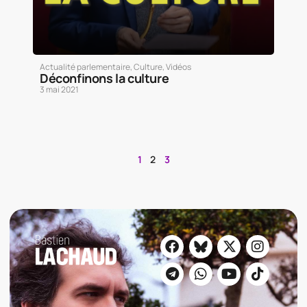
Actualité parlementaire
,
Culture
,
Vidéos
Déconfinons la culture
3 mai 2021
1
2
3