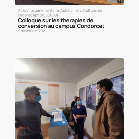
Actualité parlementaire
,
Aubervilliers
,
Culture
,
En
circonscription
,
LGBTQI+
Colloque sur les thérapies de
conversion au campus Condorcet
9 novembre 2021