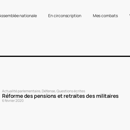
’Assemblée nationale
En circonscription
Mes combats
Actualité parlementaire
,
Défense
,
Questions écrites
Réforme des pensions et retraites des militaires
6 février 2020