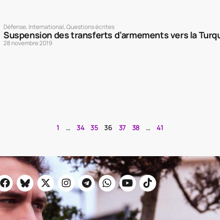
Défense
,
International
,
Questions écrites
Suspension des transferts d’armements vers la Turq
28 novembre 2019
1
…
34
35
36
37
38
…
41