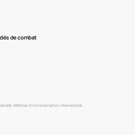
indés de combat
 mandat
,
Défense
,
En circonscription
,
International
,