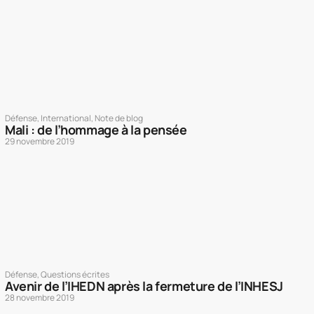
Défense
,
International
,
Note de blog
Mali : de l’hommage à la pensée
29 novembre 2019
Défense
,
Questions écrites
Avenir de l’IHEDN après la fermeture de l’INHESJ
28 novembre 2019