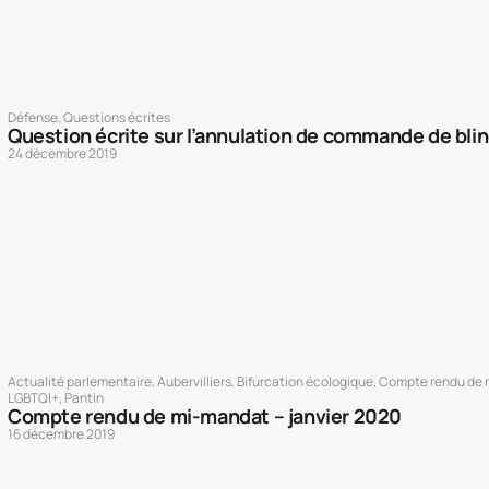
Défense
,
Questions écrites
Question écrite sur l’annulation de commande de bl
24 décembre 2019
Actualité parlementaire
,
Aubervilliers
,
Bifurcation écologique
,
Compte rendu de
LGBTQI+
,
Pantin
Compte rendu de mi-mandat – janvier 2020
16 décembre 2019