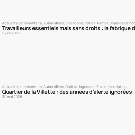
Actualité parlementaire
,
Aubervilliers
,
En circonscription
,
Pantin
,
Urgence démoc
Travailleurs essentiels mais sans droits : la fabrique d
2 juin 2026
Actualité parlementaire
,
Aubervilliers
,
Droit au logement
,
En circonscription
Quartier de la Villette : des années d’alerte ignorées
30 mai 2026