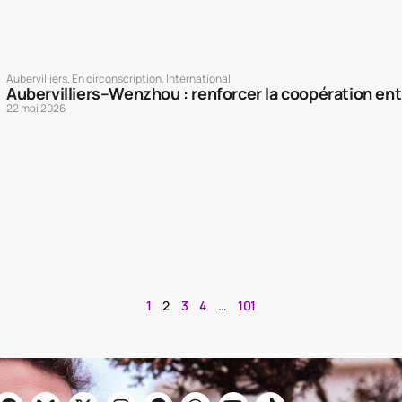
Aubervilliers
,
En circonscription
,
International
Aubervilliers–Wenzhou : renforcer la coopération entr
22 mai 2026
1
2
3
4
…
101