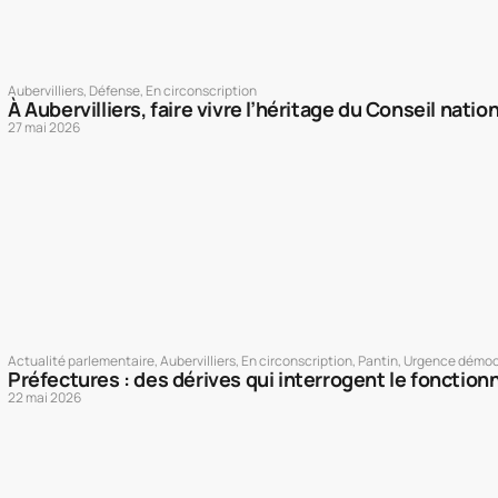
Aubervilliers
,
Défense
,
En circonscription
À Aubervilliers, faire vivre l’héritage du Conseil natio
27 mai 2026
Actualité parlementaire
,
Aubervilliers
,
En circonscription
,
Pantin
,
Urgence démoc
Préfectures : des dérives qui interrogent le fonction
22 mai 2026