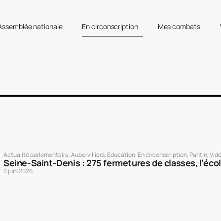
’Assemblée nationale
En circonscription
Mes combats
Actualité parlementaire
,
Aubervilliers
,
Education
,
En circonscription
,
Pantin
,
Vid
Seine-Saint-Denis : 275 fermetures de classes, l’éco
3 juin 2026