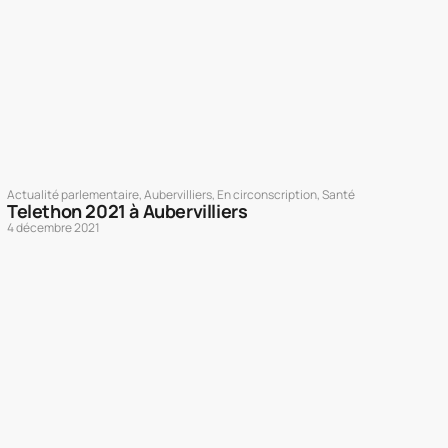
Actualité parlementaire
,
Aubervilliers
,
En circonscription
,
Santé
Telethon 2021 à Aubervilliers
4 décembre 2021