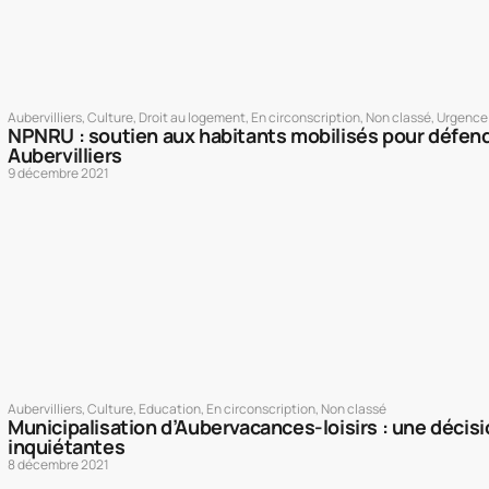
Aubervilliers
,
Culture
,
Droit au logement
,
En circonscription
,
Non classé
,
Urgence
NPNRU : soutien aux habitants mobilisés pour défend
Aubervilliers
9 décembre 2021
Aubervilliers
,
Culture
,
Education
,
En circonscription
,
Non classé
Municipalisation d’Aubervacances-loisirs : une décis
inquiétantes
8 décembre 2021