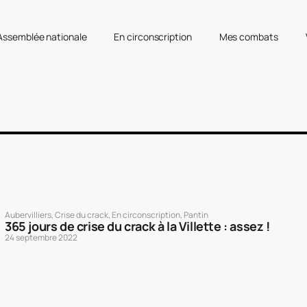
’Assemblée nationale
En circonscription
Mes combats
Aubervilliers
,
Crise du crack
,
En circonscription
,
Pantin
365 jours de crise du crack à la Villette : assez !
24 septembre 2022