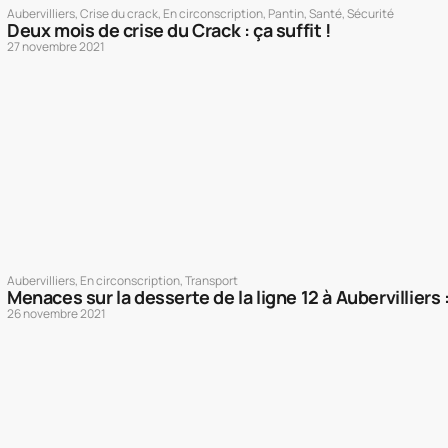
Aubervilliers
,
Crise du crack
,
En circonscription
,
Pantin
,
Santé
,
Sécurité
Deux mois de crise du Crack : ça suffit !
27 novembre 2021
Aubervilliers
,
En circonscription
,
Transport
Menaces sur la desserte de la ligne 12 à Aubervilliers 
26 novembre 2021