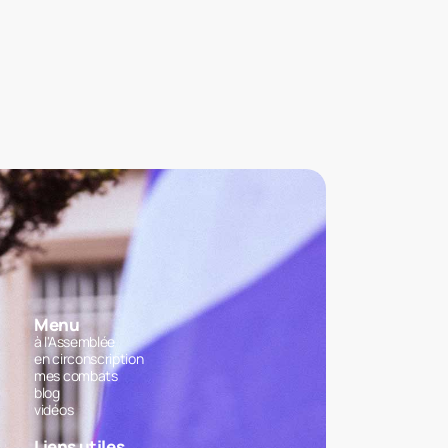
Menu
à l'Assemblée
en circonscription
mes combats
blog
vidéos
Liens utiles