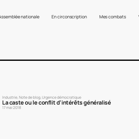
’Assemblée nationale
En circonscription
Mes combats
Industrie
,
Note de blog
,
Urgence démocratique
La caste ou le conflit d’intérêts généralisé
17 mai 2018