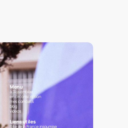
Menu
à l'Assemblée
en circonscription
mes combats
blog
vidéos
Liens utiles
Site de la France insoumise