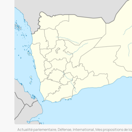
Actualité parlementaire
,
Défense
,
International
,
Mes propositions de lo