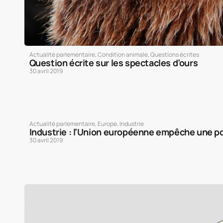
Actualité parlementaire
,
Condition animale
,
Questions écrites
Question écrite sur les spectacles d’ours
30 avril 2019
Actualité parlementaire
,
Europe
,
Industrie
Industrie : l’Union européenne empêche une pol
30 avril 2019