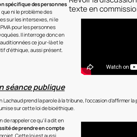
n spécifique des
personnes
texte en commissi
t que ni le problème des
s sur les intersexes, ni le
la PMA pour les personnes
oquées. Il interroge donc en
auditionnées ce jour-là et le
tif d’éthique, aussi présent.
en séance publique
n Lachaud prend la parole à la tribune, l’occasion d’affirmer l
umise sur cette loi de bioéthique.
 de rappeler ce qu’il a dit en
ssité de prendre en compte
projet. Cette loi est aussi