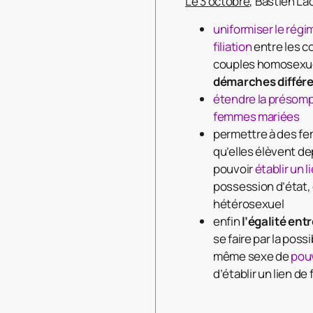
Le 3 octobre
, Bastien La
uniformiser le régi
filiation
entre les c
couples homosexuel
démarches différe
étendre la présomp
femmes mariées
permettre à des fe
qu’elles élèvent de
pouvoir
établir un li
possession d’état,
hétérosexuel
enfin
l’égalité ent
se faire par la pos
même sexe de
pouv
d’établir un lien de f