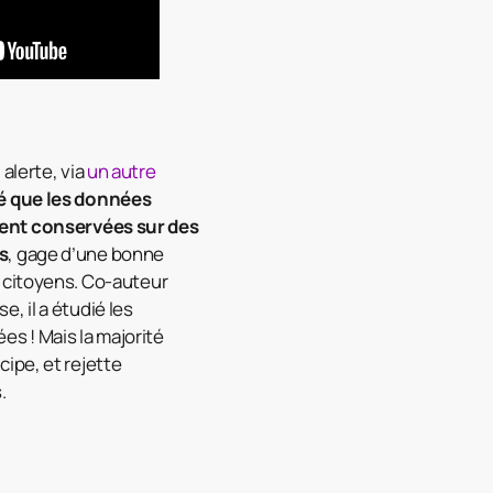
alerte, via
un autre
é que les données
ient conservées sur des
s
, gage d’une bonne
s citoyens. Co-auteur
e, il a étudié les
s ! Mais la majorité
cipe, et rejette
.