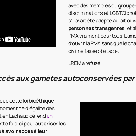
avec des membres du groupe d
discriminations et LGBTQIphob
s’il avait été adopté aurait ou
personnes transgenres
, et 
PMA vraiment pour tous. L’a
d’ouvrir la PMA sans que le ch
civil ne fasse obstacle.
LREM a refusé.
’accès aux gamètes autoconservées par
 que cette loi bioéthique
 moment de d’égalité des
stien Lachaud défend
un
ette fois-ci pour
autoriser les
à avoir accès à leur