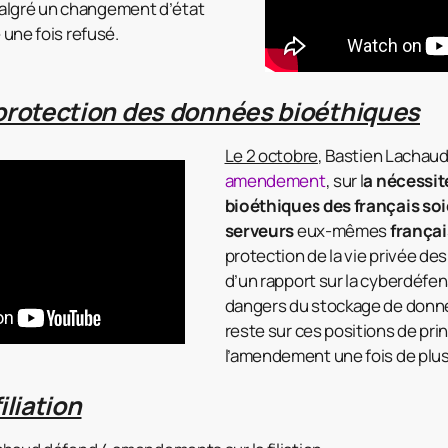
lgré un changement d’état
e une fois refusé.
 protection des données bioéthiques
Le 2 octobre
, Bastien Lachaud 
amendement
, sur l
a nécessit
bioéthiques des français so
serveurs
eux-mêmes
françai
protection de la vie privée de
d’un rapport sur la cyberdéfens
dangers du stockage de donnée
reste sur ces positions de prin
l’amendement une fois de plus
iliation