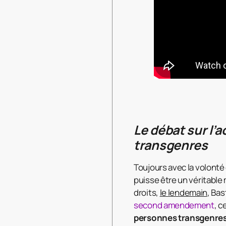
Le débat sur l
transgenres
Toujours avec la volonté
puisse être un véritable
droits,
le lendemain
, Ba
second amendement
, c
personnes transgenres 