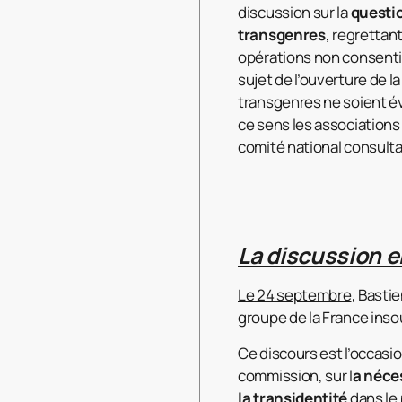
discussion sur la
questio
transgenres
, regrettan
opérations non consentie
sujet de l’ouverture de 
transgenres ne soient év
ce sens les associations 
comité national consulta
La discussion 
Le 24 septembre
, Bastie
groupe de la France inso
Ce discours est l’occasion
commission, sur l
a néce
la transidentité
dans le 