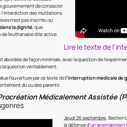
le gouvernement de consacrer
 : l’interdiction des mutilations
exes n’est pas inscrite,ou
 dans la dignité
, que
 de l’euthanasie dite active.
Lire le texte de l’in
t abordée de façon minimale, avec la question de l’expérimen
as la question véritablement.
alue l’ouverture par ce texte de
l’interruption médicale de
sentement du ou des parents.
a Procréation Médicalement Assistée (
sgenres
Jeudi 26 septembre
, Bastien
la défense d’
un amendement t