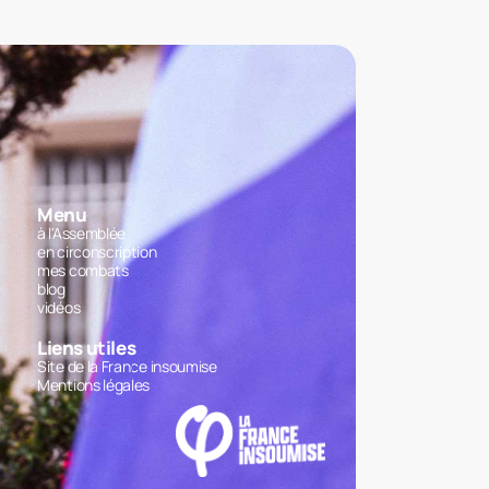
Menu
à l'Assemblée
en circonscription
mes combats
blog
vidéos
Liens utiles
Site de la France insoumise
Mentions légales