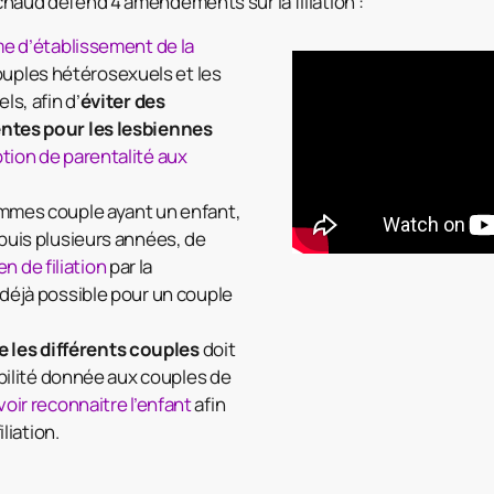
chaud défend 4 amendements sur la filiation :
me d’établissement de la
ouples hétérosexuels et les
s, afin d’
éviter des
ntes pour les lesbiennes
tion de parentalité aux
mmes couple ayant un enfant,
puis plusieurs années, de
en de filiation
par la
 déjà possible pour un couple
re les différents couples
doit
sibilité donnée aux couples de
oir reconnaitre l’enfant
afin
iliation.