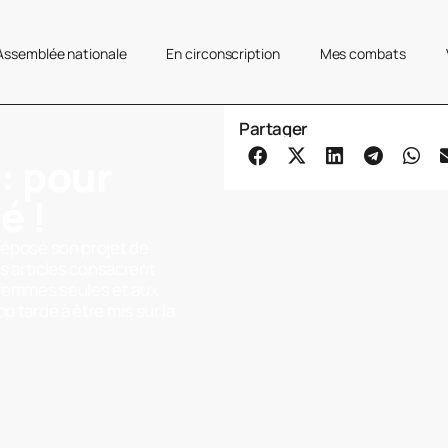
’Assemblée nationale
En circonscription
Mes combats
Partager
: pour
é !
déposé son projet de
es articles consacrent
 femmes seules et aux
p tardé à être mis sur la