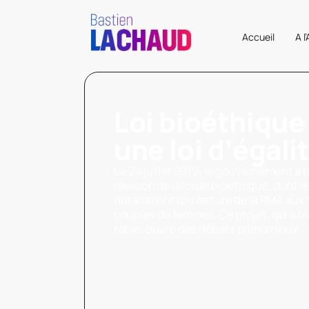
Accueil
A l
Loi bioéthique 
une loi d’égalit
Le 24 juillet 2019, le gouvernement a 
révision de la loi de bioéthique, dont l
notamment l’ouverture de la PMA aux
couples de femmes. Ce projet, qui a tro
table, ouvre des débats primordiaux.