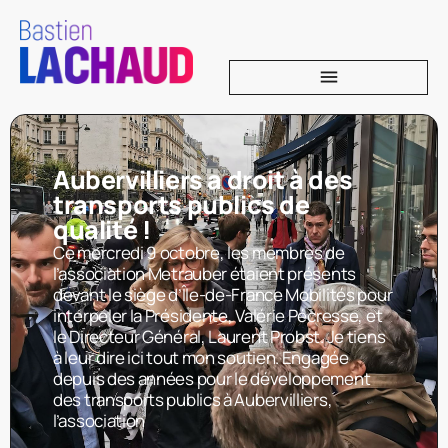
Aubervilliers a droit à des
transports publics de
qualité !
Ce mercredi 9 octobre, les membres de
l’association Metrauber étaient présents
devant le siège d’Île-de-France Mobilités pour
interpeler la Présidente, Valérie Pécresse, et
le Directeur Général, Laurent Probst. Je tiens
à leur dire ici tout mon soutien. Engagée
depuis des années pour le développement
des transports publics à Aubervilliers,
l’association