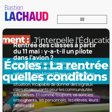
Rentrée des classes à partir
du 11 mai : y-a-t-il un pilote
dans l’avion ?
Depuis le début de la pandémie de
Coronavirus, le ministre de l’Éducation
nationale Jean-Michel Blanquer multiplie les
cafouillages. Blanquer semble dépassé par la
situation, incapable de donner des signaux
clairs et rassurants pour les communautés
éducatives. Et comme toujours, ce sont les
enseignants, les personnels, les élèves, leurs
familles qui