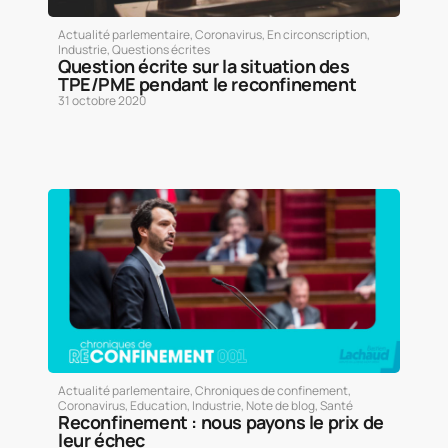
Actualité parlementaire
,
Coronavirus
,
En circonscription
,
Industrie
,
Questions écrites
Question écrite sur la situation des
TPE/PME pendant le reconfinement
31 octobre 2020
Actualité parlementaire
,
Chroniques de confinement
,
Coronavirus
,
Education
,
Industrie
,
Note de blog
,
Santé
Reconfinement : nous payons le prix de
leur échec