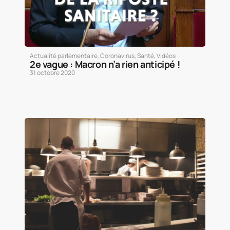
Actualité parlementaire
,
Coronavirus
,
Santé
,
Vidéos
2e vague : Macron n’a rien anticipé !
31 octobre 2020