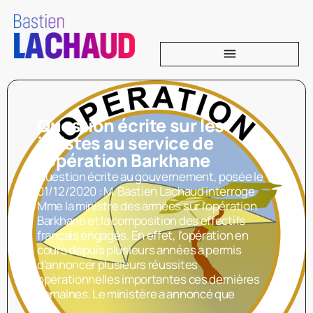
Question écrite sur les
juristes au service de
l’opération Barkhane
Question écrite au gouvernement, posée le
01/12/2020 : M. Bastien Lachaud interroge
Mme la ministre des armées sur l’opération
Barkhane et la composition des effectifs
français engagés. En effet, l’opération en
cours depuis plusieurs années a permis
d’annoncer plusieurs réussites
opérationnelles importantes ces dernières
semaines. Le ministère a annoncé que