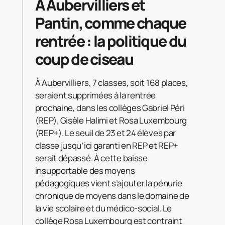
A Aubervilliers et
Pantin, comme chaque
rentrée : la politique du
coup de ciseau
À Aubervilliers, 7 classes, soit 168 places,
seraient supprimées à la rentrée
prochaine, dans les collèges Gabriel Péri
(REP), Gisèle Halimi et Rosa Luxembourg
(REP+). Le seuil de 23 et 24 élèves par
classe jusqu’ici garanti en REP et REP+
serait dépassé. À cette baisse
insupportable des moyens
pédagogiques vient s’ajouter la pénurie
chronique de moyens dans le domaine de
la vie scolaire et du médico-social. Le
collège Rosa Luxembourg est contraint