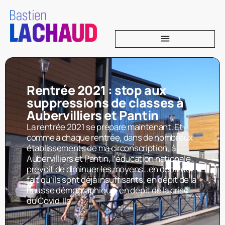
Rentrée 2021 : stop aux
suppressions de classes à
Aubervilliers et Pantin
La rentrée 2021 se prépare maintenant. Et
comme à chaque rentrée, dans de nombreux
établissements de ma circonscription, à
Aubervilliers et Pantin, l’éducation nationale
prévoit de diminuer les moyens…en dépit du
fait qu’ils sont déjà insuffisants, en dépit de la
hausse démographique, en dépit de la crise
du Covid. Ils